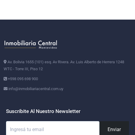
Av. Bolivia 1655 (101) esq. Av Rivera. Av. Luis Alberto de Herrera 1248
WTC - Torre III, Piso 12
+598 095 698 900
info@inmobiliariacentral.com.uy
Suscribite Al Nuestro Newsletter
Enviar