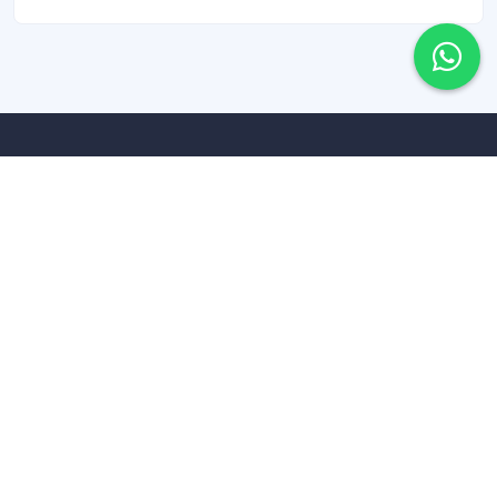
Av. Bolivia 1655 (101) esq. Av Rivera. Av. Luis Alberto de Herrera 1248
WTC - Torre III, Piso 12
+598 095 698 900
info@inmobiliariacentral.com.uy
Suscribite Al Nuestro Newsletter